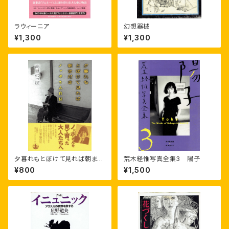
ラウィーニア
幻想器械
¥1,300
¥1,300
夕暮れもとぼけて見れば朝まだ
荒木経惟写真全集3 陽子
き
¥800
¥1,500