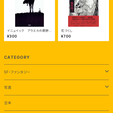
イニュイック アラスカの原野を
花づくし
旅する
¥300
¥700
CATEGORY
SF・ファンタジー
アーシュラ・K・ル＝グウィン
写真
ジェイムズ・ティプトリー・ジュニア
荒木経惟
豆本