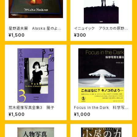
星野道夫展 Alaska 星のよう
イニュイック アラスカの原野を
な物語
旅する
¥1,500
¥300
荒木経惟写真全集3 陽子
Focus in the Dark 科学写
真を撮る
¥1,500
¥1,000