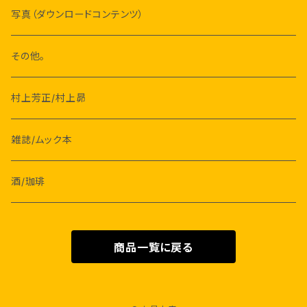
星新一
藤原新也
写真（ダウンロードコンテンツ）
フィリップ・K・ディック
川内倫子
その他。
星野道夫
村上芳正/村上昴
雑誌/ムック本
酒/珈琲
商品一覧に戻る