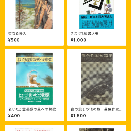
聖なる侵入
きまぐれ読書メモ
¥500
¥1,000
老いたる霊長類の星への賛歌
夜の旅その他の旅 異色作家
短編集4
¥400
¥1,500