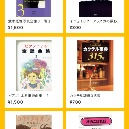
荒木経惟写真全集3 陽子
イニュイック アラスカの原野を
旅する
¥1,500
¥300
ピアノによる童謡曲集 2
カクテル辞典315種
¥1,500
¥700