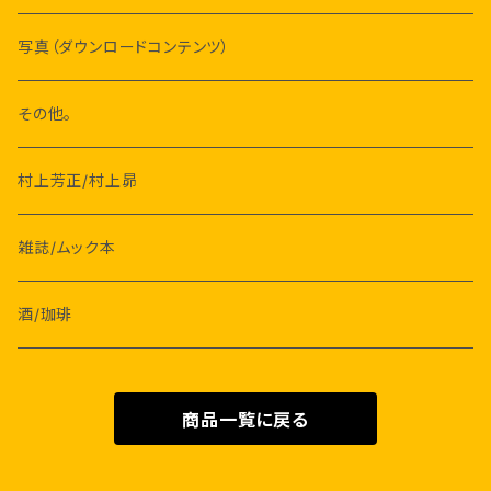
星新一
藤原新也
写真（ダウンロードコンテンツ）
フィリップ・K・ディック
川内倫子
その他。
星野道夫
村上芳正/村上昴
雑誌/ムック本
酒/珈琲
商品一覧に戻る