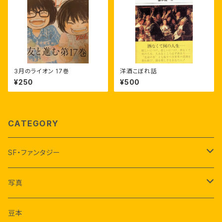
3月のライオン 17巻
洋酒こぼれ話
¥250
¥500
CATEGORY
SF・ファンタジー
アーシュラ・K・ル＝グウィン
写真
ジェイムズ・ティプトリー・ジュニア
荒木経惟
豆本